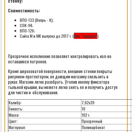
стенку!
Совместимость:
ВПО-133 (Вепрь - К);
СОК-94;
ВПО-126;
Сайга М и МК выпуска до 2017 г.
(
без "сухаря"
).
Прозрачное исполнение позволяет контролировать кол-во
оставшихся патронов.
Кроме шероховатой поверхности, внешние стенки покрыты
рисунком-протектором, не дающим магазину скользить в
руках. Магазин легко разобрать. Утопив кнопку фиксатора
тыльной крышки, вы можете легко снять ее и получить доступ
для чистки и обслуживания.
Калибр:
7,62х39
Ёмкость:
10
Масса:
102 г.
Цвет:
Прозрачный
Материал:
Поликарбонат