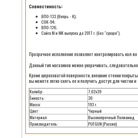
Совместимость:
ВПО-133 (Вепрь - К);
СОК-94;
ВПО-126;
Сайга М и МК выпуска до 2017 г. (без "сухаря").
Прозрачное исполнение позволяет контролировать кол-во
Данный тип магазинов можно укорачивать, следовательно 
Кроме шероховатой поверхности, внешние стенки покрыты 
вы можете легко снять ее и получить доступ для чистки и
Калибр:
7,62х39
Ёмкость:
30
Масса:
193 г.
Цвет:
Черный
Материал:
Высокопрочный Полиамид
Производитель:
PUFGUN (Россия)