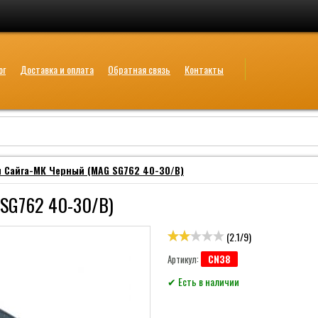
ог
Доставка и оплата
Обратная связь
Контакты
 Сайга-МК Черный (MAG SG762 40-30/B)
 SG762 40-30/B)
(
2.1
/
9
)
CN38
Артикул:
✔ Есть в наличии