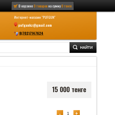
В корзине
0
товаров
на сумму
0
тенге
Интернет-магазин "PUFGUN"
pufgunkz@gmail.com
8(702)7147624
НАЙТИ
15 000 тенге
-
+