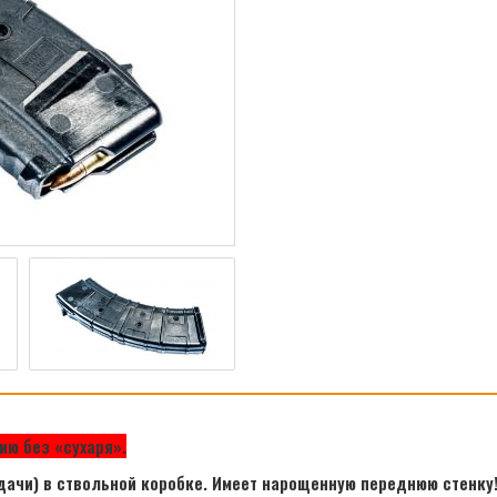
ию без «сухаря».
дачи) в ствольной коробке. Имеет нарощенную переднюю стенку