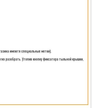
газина имеютя специальные метки).
гко разобрать. Утопив кнопку фиксатора тыльной крышки,