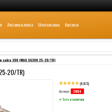
ог
Доставка и оплата
Обратная связь
Контакты
я сайга 308 (MAG SG308 25-20/TR)
25-20/TR)
(
4.8
/
3
)
CN64
Артикул:
✔ Есть в наличии