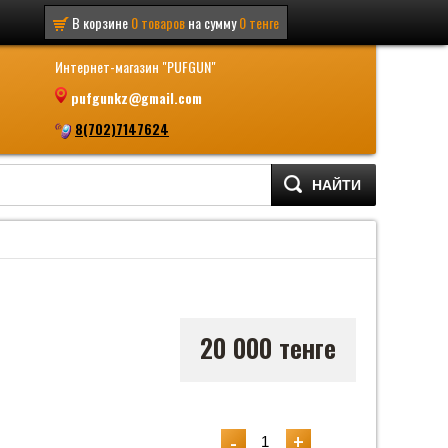
В корзине
0
товаров
на сумму
0
тенге
Интернет-магазин "PUFGUN"
pufgunkz@gmail.com
8(702)7147624
НАЙТИ
20 000 тенге
-
+