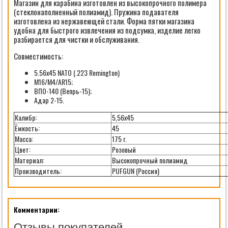
Магазин для карабина изготовлен из высокопрочного полимера
(стеклонаполненный полиамид). Пружина подавателя
изготовлена из нержавеющей стали. Форма пятки магазина
удобна для быстрого извлечения из подсумка, изделие легко
разбирается для чистки и обслуживания.
Совместимость:
5.56x45 NATO (.223 Remington)
M16/M4/AR15;
ВПО-140 (Вепрь-15);
Адар 2-15.
Калибр:
5,56х45
Ёмкость:
45
Масса:
175 г.
Цвет:
Розовый
Материал:
Высокопрочный полиамид
Производитель:
PUFGUN (Россия)
Комментарии:
Отзывы покупателей