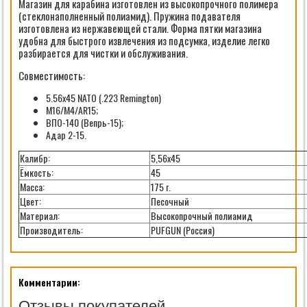
Магазин для карабина изготовлен из высокопрочного полимера
(стеклонаполненный полиамид). Пружина подавателя
изготовлена из нержавеющей стали. Форма пятки магазина
удобна для быстрого извлечения из подсумка, изделие легко
разбирается для чистки и обслуживания.
Совместимость:
5.56x45 NATO (.223 Remington)
M16/M4/AR15;
ВПО-140 (Вепрь-15);
Адар 2-15.
Калибр:
5,56х45
Ёмкость:
45
Масса:
175 г.
Цвет:
Песочный
Материал:
Высокопрочный полиамид
Производитель:
PUFGUN (Россия)
Комментарии:
Отзывы покупателей